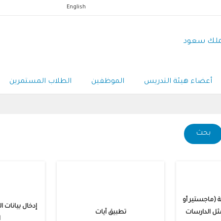
English
الملك سعود
أعضاء هيئة التدريس
الموظفين
الطلاب المستمرين
ة (ماجستير أو
إدخال بيانات ال
ثل الدارسات
تطبيق آيات
ا