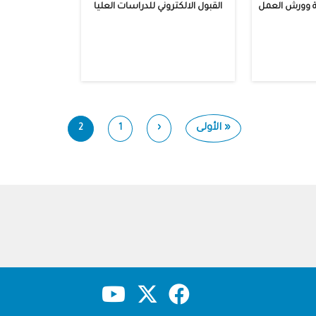
ية وورش العمل
القبول الالكتروني للدراسات العليا
First
« الأولى
‹
Previous
2
1
Current
Page
page
page
page